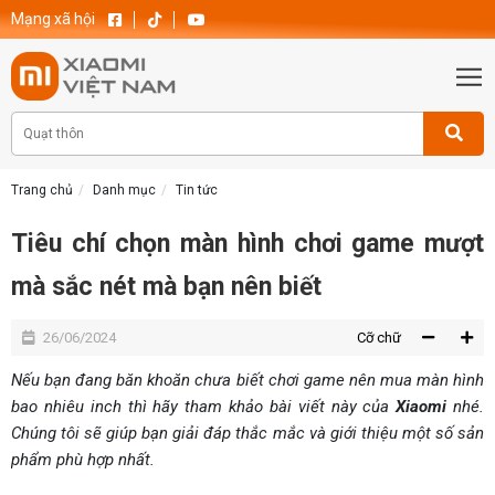
Mạng xã hội
Trang chủ
Danh mục
Tin tức
Tiêu chí chọn màn hình chơi game mượt
mà sắc nét mà bạn nên biết
26/06/2024
Cỡ chữ
Nếu bạn đang băn khoăn chưa biết chơi game nên mua màn hình
bao nhiêu inch thì hãy tham khảo bài viết này của
Xiaomi
nhé.
Chúng tôi sẽ giúp bạn giải đáp thắc mắc và giới thiệu một số sản
phẩm phù hợp nhất.