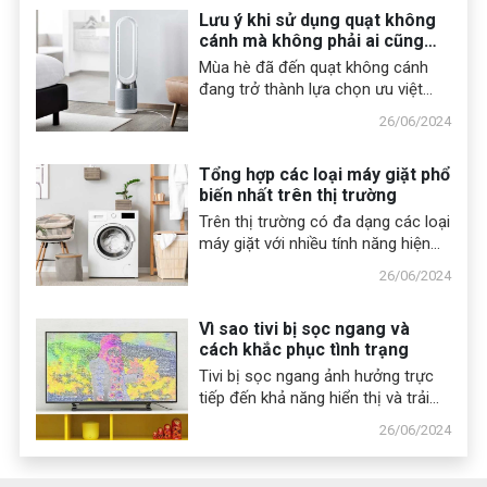
và cách khắc phục trong bài viết
Lưu ý khi sử dụng quạt không
này của Xiaomi nhé.
cánh mà không phải ai cũng
biết
Mùa hè đã đến quạt không cánh
đang trở thành lựa chọn ưu việt
của nhiều gia đình nhờ vào thiết kế
26/06/2024
hiện đại, an toàn và hiệu quả làm
mát tốt. Tuy nhiên, để sử dụng quạt
Tổng hợp các loại máy giặt phổ
không cánh hiệu quả và bền bỉ, bạn
biến nhất trên thị trường
cần nắm rõ những lưu ý khi sử
dụng quạt không cánh. Trong bài
Trên thị trường có đa dạng các loại
viết này, chúng ta sẽ cùng tìm hiểu
máy giặt với nhiều tính năng hiện
chi tiết các lưu ý để bạn có thể tận
đại để đáp ứng nhu cầu của người
26/06/2024
dụng tối đa những ưu điểm của
dùng. Vậy nên mua máy giặt cửa
sản phẩm này.
trước hay cửa trên? Hãy cùng
Vì sao tivi bị sọc ngang và
Xiaomi tìm hiểu chi tiết từng loại
cách khắc phục tình trạng
trong bài viết này nhé.
Tivi bị sọc ngang ảnh hưởng trực
tiếp đến khả năng hiển thị và trải
nghiệm của người dùng. Vậy nên
26/06/2024
trong bài viết này, Xiaomi sẽ chia
sẻ cho bạn những nguyên nhân gây
ra lỗi và cách khắc phục hiệu quả