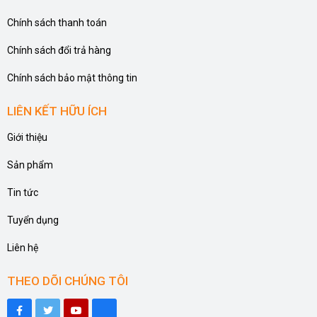
Chính sách thanh toán
Chính sách đổi trả hàng
Chính sách bảo mật thông tin
LIÊN KẾT HỮU ÍCH
Giới thiệu
Sản phẩm
Tin tức
Tuyển dụng
Liên hệ
THEO DÕI CHÚNG TÔI