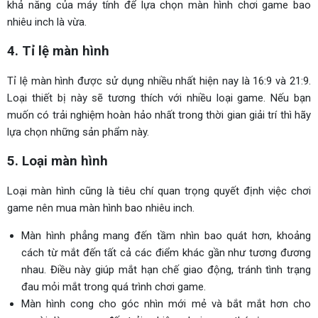
khả năng của máy tính để lựa chọn màn hình chơi game bao
nhiêu inch là vừa.
4. Tỉ lệ màn hình
Tỉ lệ màn hình được sử dụng nhiều nhất hiện nay là 16:9 và 21:9.
Loại thiết bị này sẽ tương thích với nhiều loại game. Nếu bạn
muốn có trải nghiệm hoàn hảo nhất trong thời gian giải trí thì hãy
lựa chọn những sản phẩm này.
5. Loại màn hình
Loại màn hình cũng là tiêu chí quan trọng quyết định việc chơi
game nên mua màn hình bao nhiêu inch.
Màn hình phẳng mang đến tầm nhìn bao quát hơn, khoảng
cách từ mắt đến tất cả các điểm khác gần như tương đương
nhau. Điều này giúp mắt hạn chế giao động, tránh tình trạng
đau mỏi mắt trong quá trình chơi game.
Màn hình cong cho góc nhìn mới mẻ và bắt mắt hơn cho