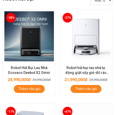
-38%
-27%
Robot Hút Bụi Lau Nhà
Robot hút bụi lau nhà tự
Ecovacs Deebot X2 Omni
động giặt sấy giẻ-đổ rác
Ecovacs Deebot T20 Omni
24,990,000đ
21,990,000đ
39,990,000đ
29,990,000đ
Thêm vào giỏ
Thêm vào giỏ
-17%
-47%