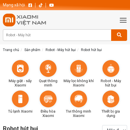
Mạng xã hội
Trang chủ
Sản phẩm
Robot - Máy hút bụi
Robot hút bụi
Máy giặt - sấy
Quạt thông
Máy lọc không khí
Robot - Máy
Xiaomi
minh
Xiaomi
hút bụi
Tủ lạnh Xiaomi
Điều hòa
Tivi thông minh
Thiết bị gia
Xiaomi
Xiaomi
dụng
Robot hút bụi