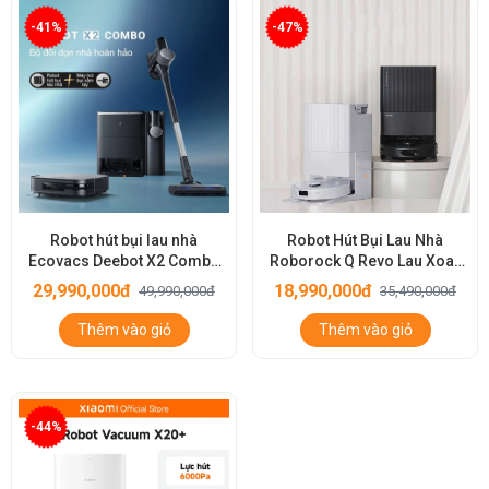
-41%
-47%
Robot hút bụi lau nhà
Robot Hút Bụi Lau Nhà
Ecovacs Deebot X2 Combo
Roborock Q Revo Lau Xoay
– Bản Quốc Tế
360 – Bản Quốc Tế
29,990,000đ
18,990,000đ
49,990,000đ
35,490,000đ
Thêm vào giỏ
Thêm vào giỏ
-44%