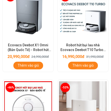
Ecovacs Deebot X1 Omni
Robot hút bụi lau nhà
(Bản Quốc Tế) - Robot hút
Ecovacs Deebot T10 Turbo -
bụi lau nhà thông minh
Tự động giặt giẻ lau
20,990,000đ
16,990,000đ
24,990,000đ
31,990,000đ
Thêm vào giỏ
Thêm vào giỏ
-46%
-53%