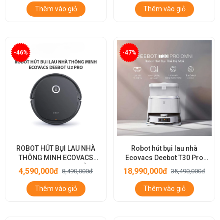
Thêm vào giỏ
Thêm vào giỏ
-46%
-47%
ROBOT HÚT BỤI LAU NHÀ
Robot hút bụi lau nhà
THÔNG MINH ECOVACS
Ecovacs Deebot T30 Pro
DEEBOT U2 PRO – BẢN
Omni – Bản Quốc Tế
4,590,000đ
18,990,000đ
8,490,000đ
35,490,000đ
QUỐC TẾ
Thêm vào giỏ
Thêm vào giỏ