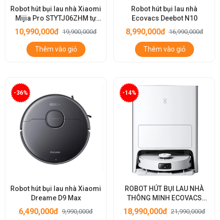
Robot hút bụi lau nhà Xiaomi
Robot hút bụi lau nhà
Mijia Pro STYTJ06ZHM tự
Ecovacs Deebot N10
động giặt giẻ
10,990,000đ
8,990,000đ
19,900,000đ
16,990,000đ
Thêm vào giỏ
Thêm vào giỏ
-36%
-14%
Robot hút bụi lau nhà Xiaomi
ROBOT HÚT BỤI LAU NHÀ
Dreame D9 Max
THÔNG MINH ECOVACS
DEEBOT T10 OMNI
6,490,000đ
18,990,000đ
9,990,000đ
21,990,000đ