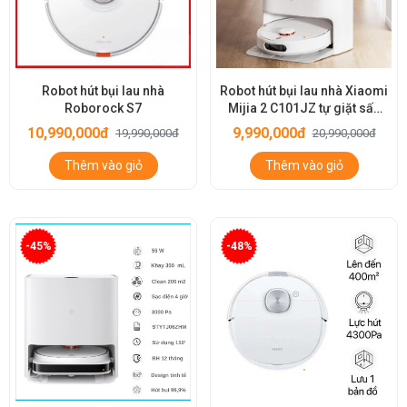
Robot hút bụi lau nhà
Robot hút bụi lau nhà Xiaomi
Roborock S7
Mijia 2 C101JZ tự giặt sấy
giẻ thông minh
10,990,000đ
9,990,000đ
19,990,000đ
20,990,000đ
Thêm vào giỏ
Thêm vào giỏ
-45%
-48%