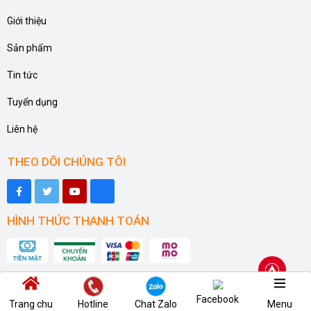
Giới thiệu
Sản phẩm
Tin tức
Tuyển dụng
Liên hệ
THEO DÕI CHÚNG TÔI
HÌNH THỨC THANH TOÁN
Facebook
Copyright © 2024 XIAOMI. Thiết kế bởi
Bivaco
Trang chu
Hotline
Chat Zalo
Menu