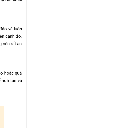
đáo và luôn
bên cạnh đó,
g nên rất an
ao hoặc quá
ể hoà tan và