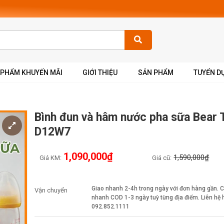
 PHẨM KHUYẾN MÃI
GIỚI THIỆU
SẢN PHẨM
TUYỂN D
Bình đun và hâm nước pha sữa Bear
D12W7
1,090,000₫
1,590,000₫
Giá KM:
Giá cũ:
Giao nhanh 2-4h trong ngày với đơn hàng gần. 
Vận chuyển
nhanh COD 1-3 ngày tuỳ từng địa điểm. Liên hệ h
092.852.1111