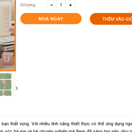
Số lượng
MUA NGAY
THÊM VÀO GI
bạn thất vọng. Với nhiều tính năng thiết thực có thể ứng dụng ng
m sóc bà mẹ và bé chuyên nghiệp mà Bear đã sáng tạo nên, như m