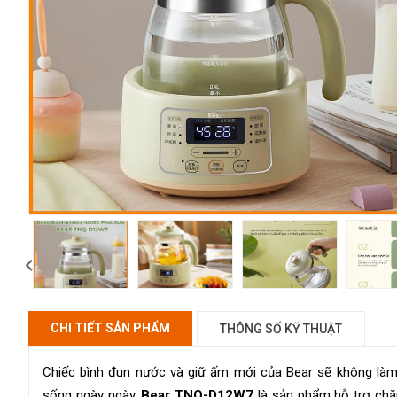
CHI TIẾT SẢN PHẨM
THÔNG SỐ KỸ THUẬT
Chiếc bình đun nước và giữ ấm mới của Bear sẽ không làm 
sống ngày ngày.
Bear TNQ-D12W7
là sản phẩm hỗ trợ chă