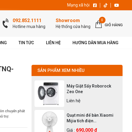
Mạng xã hội
092.852.1111
Showroom
0
GIỎ HÀNG
Hotline mua hàng
Hệ thống cửa hàng
ỤNG
TIN TỨC
LIÊN HỆ
HƯỚNG DẪN MUA HÀNG
 TNQ-
SẢN PHẨM XEM NHIỀU
Máy Giặt Sấy Roborock
Zeo One
Liên hệ
Còn chuyển phát
Quạt mini để bàn Xiaomi
ỗ trợ:
Mijia tích điện
Rechargeable Mini Fan
690,000 ₫
Giá :