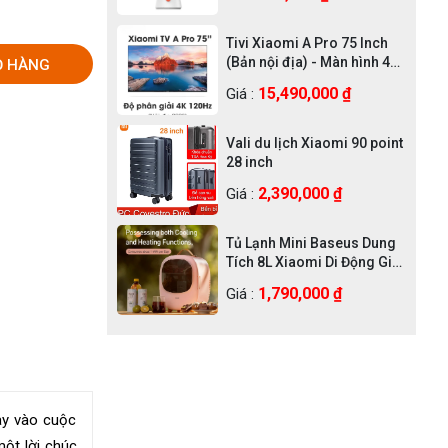
Tivi Xiaomi A Pro 75 Inch
(Bản nội địa) - Màn hình 4K
Ỏ HÀNG
UHD, độ sáng 400nit
15,490,000 ₫
Giá :
Vali du lịch Xiaomi 90 point
28 inch
2,390,000 ₫
Giá :
Tủ Lạnh Mini Baseus Dung
Tích 8L Xiaomi Di Động Giá
Rẻ Chính Hãng
1,790,000 ₫
Giá :
ay vào cuộc
ột lời chúc