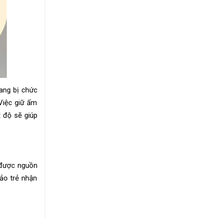
rang bị chức
 Việc giữ ấm
t độ sẽ giúp
 được nguồn
ảo trẻ nhận