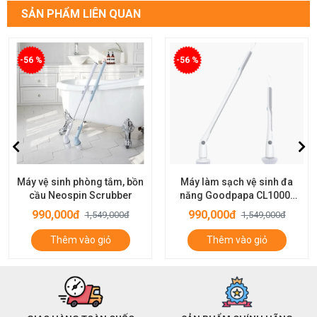
SẢN PHẨM LIÊN QUAN
-56 %
-56 %
Máy vệ sinh phòng tắm, bồn
Máy làm sạch vệ sinh đa
cầu Neospin Scrubber
năng Goodpapa CL1000-
M2
990,000đ
990,000đ
1,549,000đ
1,549,000đ
Thêm vào giỏ
Thêm vào giỏ