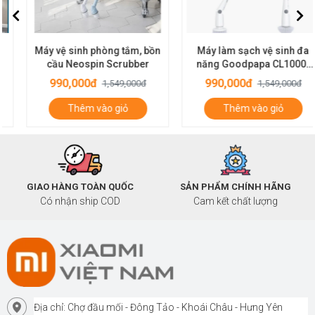
Máy vệ sinh phòng tắm, bồn
Máy làm sạch vệ sinh đa
cầu Neospin Scrubber
năng Goodpapa CL1000-
M2
990,000đ
990,000đ
1,549,000đ
1,549,000đ
Thêm vào giỏ
Thêm vào giỏ
GIAO HÀNG TOÀN QUỐC
SẢN PHẨM CHÍNH HÃNG
Có nhận ship COD
Cam kết chất lượng
Địa chỉ: Chợ đầu mối - Đông Tảo - Khoái Châu - Hưng Yên