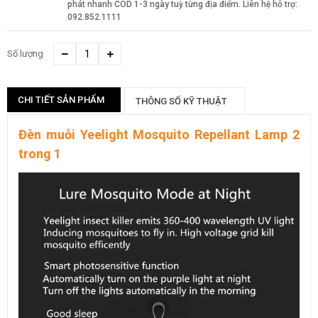
phát nhanh COD 1-3 ngày tuỳ từng địa điểm. Liên hệ hỗ trợ:
092.852.1111
Số lượng
CHI TIẾT SẢN PHẨM
THÔNG SỐ KỸ THUẬT
Đèn muỗi Yeelight Mosquito Repellant Lamp 2
trong 1