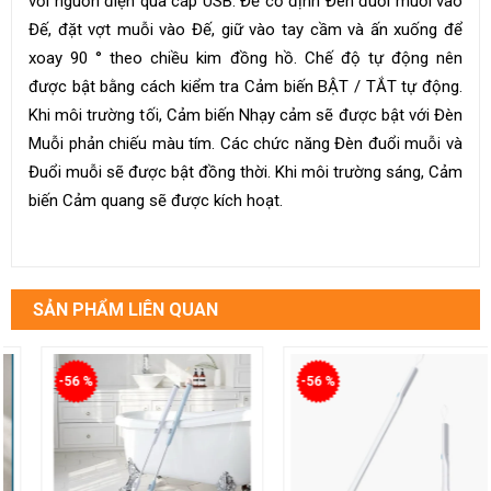
với nguồn điện qua cáp USB. Để cố định Đèn đuổi muỗi vào
Đế, đặt vợt muỗi vào Đế, giữ vào tay cầm và ấn xuống để
xoay 90 ° theo chiều kim đồng hồ. Chế độ tự động nên
được bật bằng cách kiểm tra Cảm biến BẬT / TẮT tự động.
Khi môi trường tối, Cảm biến Nhạy cảm sẽ được bật với Đèn
Muỗi phản chiếu màu tím. Các chức năng Đèn đuổi muỗi và
Đuổi muỗi sẽ được bật đồng thời. Khi môi trường sáng, Cảm
biến Cảm quang sẽ được kích hoạt.
SẢN PHẨM LIÊN QUAN
-56 %
-56 %