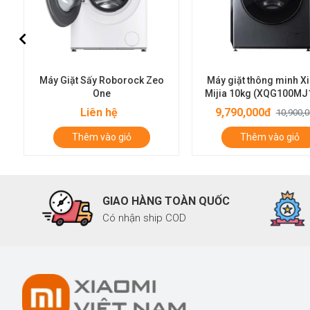
Máy Giặt Sấy Roborock Zeo
Máy giặt thông minh X
One
Mijia 10kg (XQG100MJ
Liên hệ
9,790,000đ
10,900,
Thêm vào giỏ
Thêm vào giỏ
GIAO HÀNG TOÀN QUỐC
Có nhận ship COD