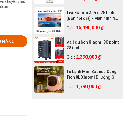
Còn chuyển phát
ỗ trợ:
Tivi Xiaomi A Pro 75 Inch
(Bản nội địa) - Màn hình 4K
UHD, độ sáng 400nit
15,490,000 ₫
Giá :
Ỏ HÀNG
Vali du lịch Xiaomi 90 point
28 inch
2,390,000 ₫
Giá :
Tủ Lạnh Mini Baseus Dung
Tích 8L Xiaomi Di Động Giá
Rẻ Chính Hãng
1,790,000 ₫
Giá :