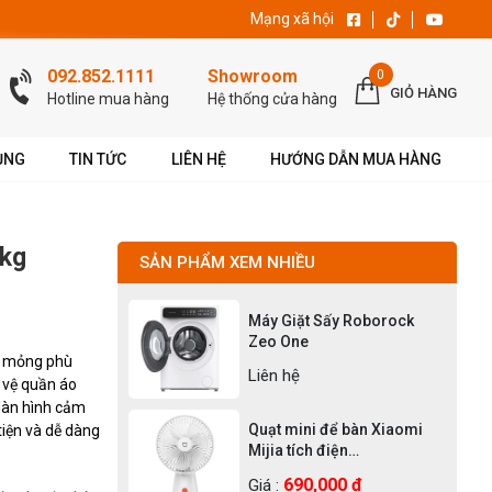
Mạng xã hội
092.852.1111
Showroom
0
GIỎ HÀNG
Hotline mua hàng
Hệ thống cửa hàng
ỤNG
TIN TỨC
LIÊN HỆ
HƯỚNG DẪN MUA HÀNG
0kg
SẢN PHẨM XEM NHIỀU
Máy Giặt Sấy Roborock
Zeo One
êu mỏng phù
Liên hệ
 vệ quần áo
 Màn hình cảm
Quạt mini để bàn Xiaomi
iện và dễ dàng
Mijia tích điện
Rechargeable Mini Fan
690,000 ₫
Giá :