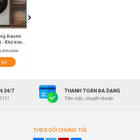
ỏng Xiaomi
Máy giặt cửa trên Xiaomi Mija
Máy giặt 
 - Khử trùng
MJ201 giặt 10kg - Không Sấy
MJ301 Pro (G
g trình giặt
5,990,000đ
9,990,0
5,499,000đ
11,490,000đ
 giỏ
Thêm vào giỏ
Thê
N 24/7
THANH TOÁN ĐA DẠNG
.1111
Tiền mặt, chuyển khoản
THEO DÕI CHÚNG TÔI