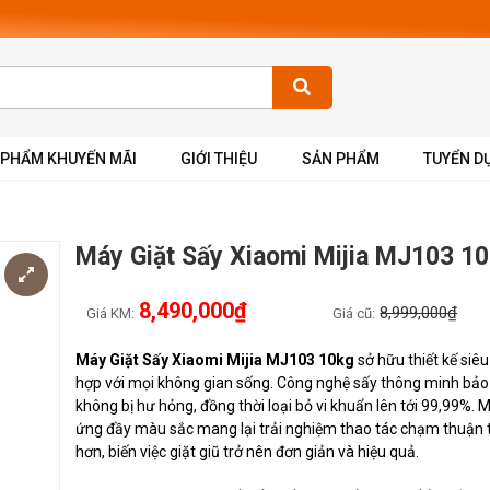
 PHẨM KHUYẾN MÃI
GIỚI THIỆU
SẢN PHẨM
TUYỂN D
Máy Giặt Sấy Xiaomi Mijia MJ103 1
8,490,000₫
8,999,000₫
Giá KM:
Giá cũ:
Máy Giặt Sấy Xiaomi Mijia MJ103 10kg
sở hữu thiết kế si
hợp với mọi không gian sống. Công nghệ sấy thông minh bảo
không bị hư hỏng, đồng thời loại bỏ vi khuẩn lên tới 99,99%.
ứng đầy màu sắc mang lại trải nghiệm thao tác chạm thuận t
hơn, biến việc giặt giũ trở nên đơn giản và hiệu quả.