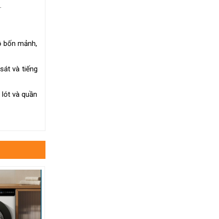
.
đồ bốn mảnh,
sát và tiếng
 lót và quần
-91 %
-110 %