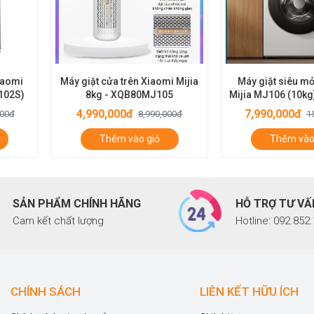
iaomi
Máy giặt cửa trên Xiaomi Mijia
Máy giặt siêu m
102S)
8kg - XQB80MJ105
Mijia MJ106 (10kg)
hơi nước, 25 chươn
4,990,000đ
7,990,000đ
000đ
8,990,000đ
1
Thêm vào giỏ
Thêm vào
SẢN PHẨM CHÍNH HÃNG
HỖ TRỢ TƯ VẤ
Cam kết chất lượng
Hotline: 092.852
CHÍNH SÁCH
LIÊN KẾT HỮU ÍCH