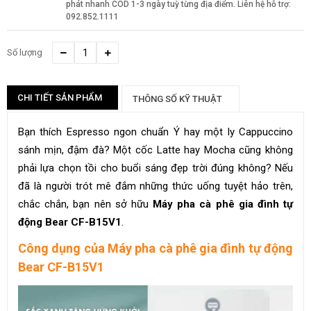
phát nhanh COD 1-3 ngày tuỳ từng địa điểm. Liên hệ hỗ trợ:
092.852.1111
Số lượng
CHI TIẾT SẢN PHẨM
THÔNG SỐ KỸ THUẬT
Bạn thích Espresso ngon chuẩn Ý hay một ly Cappuccino
sánh mịn, đậm đà? Một cốc Latte hay Mocha cũng không
phải lựa chọn tồi cho buổi sáng đẹp trời đúng không? Nếu
đã là người trót mê đắm những thức uống tuyệt hảo trên,
chắc chắn, bạn nên sở hữu
Máy pha cà phê gia đình tự
động Bear CF-B15V1
.
Công dụng của Máy pha cà phê gia đình tự động
Bear CF-B15V1