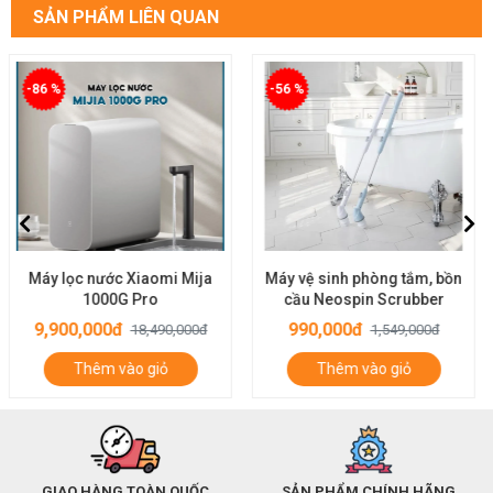
SẢN PHẨM LIÊN QUAN
-56 %
-56 %
Máy vệ sinh phòng tắm, bồn
Máy làm sạch vệ sinh đa
cầu Neospin Scrubber
năng Goodpapa CL1000-
M2
990,000đ
990,000đ
1,549,000đ
1,549,000đ
Thêm vào giỏ
Thêm vào giỏ
GIAO HÀNG TOÀN QUỐC
SẢN PHẨM CHÍNH HÃNG