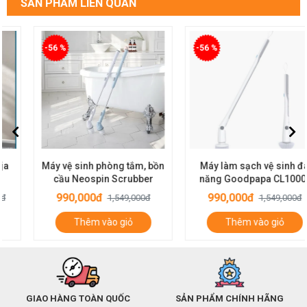
SẢN PHẨM LIÊN QUAN
-56 %
-56 %
Máy vệ sinh phòng tắm, bồn
Máy làm sạch vệ sinh đa
cầu Neospin Scrubber
năng Goodpapa CL1000-
M2
990,000đ
990,000đ
1,549,000đ
1,549,000đ
Thêm vào giỏ
Thêm vào giỏ
GIAO HÀNG TOÀN QUỐC
SẢN PHẨM CHÍNH HÃNG