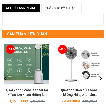
CHI TIẾT SẢN PHẨM
THÔNG SỐ KỸ THUẬT
SẢN PHẨM LIÊN QUAN
-134 %
-68 %
Quạt không cánh Keheal A4
Quạt tích điện tuần hoàn
– Tạo ion – Lọc không khí
không khí tạo ion âm
Xiaomi F4 Keheal
3,190,000đ
2,490,000đ
7,490,000đ
4,190,000đ