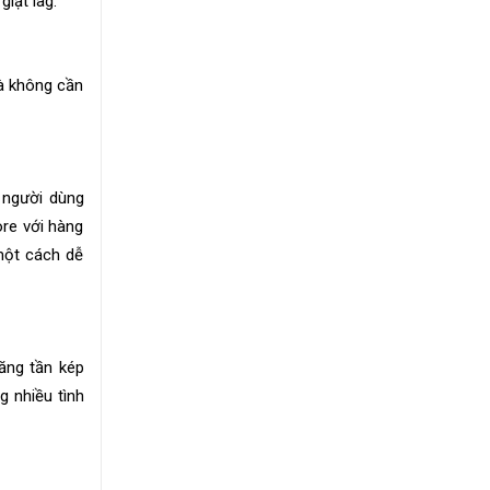
iật lag.
mà không cần
 người dùng
ore với hàng
 một cách dễ
ăng tần kép
 nhiều tình