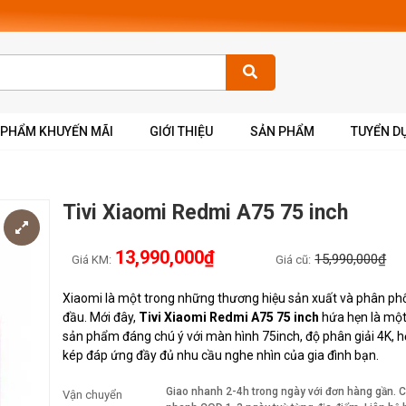
 PHẨM KHUYẾN MÃI
GIỚI THIỆU
SẢN PHẨM
TUYỂN D
Tivi Xiaomi Redmi A75 75 inch
13,990,000₫
15,990,000₫
Giá KM:
Giá cũ:
Xiaomi là một trong những thương hiệu sản xuất và phân phối
đầu. Mới đây,
Tivi Xiaomi Redmi A75 75 inch
hứa hẹn là mộ
sản phẩm đáng chú ý với màn hình 75inch, độ phân giải 4K, h
kép đáp ứng đầy đủ nhu cầu nghe nhìn của gia đình bạn.
Giao nhanh 2-4h trong ngày với đơn hàng gần. 
Vận chuyển