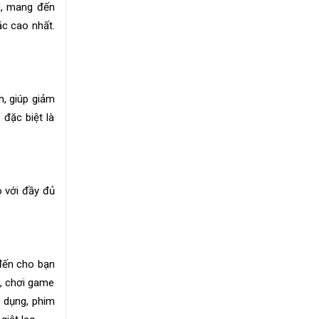
u, mang đến
c cao nhất.
, giúp giảm
 đặc biệt là
 với đầy đủ
đến cho bạn
m, chơi game
g dụng, phim