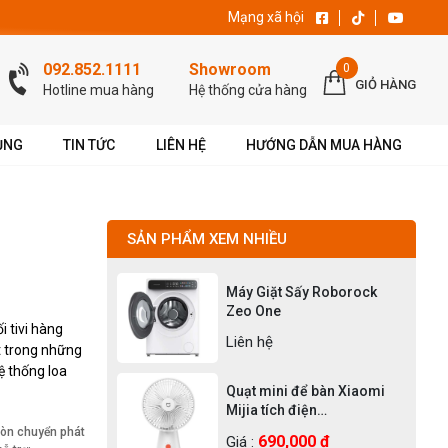
Mạng xã hội
092.852.1111
Showroom
0
GIỎ HÀNG
Hotline mua hàng
Hệ thống cửa hàng
ỤNG
TIN TỨC
LIÊN HỆ
HƯỚNG DẪN MUA HÀNG
SẢN PHẨM XEM NHIỀU
Máy Giặt Sấy Roborock
Zeo One
 tivi hàng
Liên hệ
t trong những
ệ thống loa
Quạt mini để bàn Xiaomi
Mijia tích điện
Rechargeable Mini Fan
Còn chuyển phát
690,000 ₫
Giá :