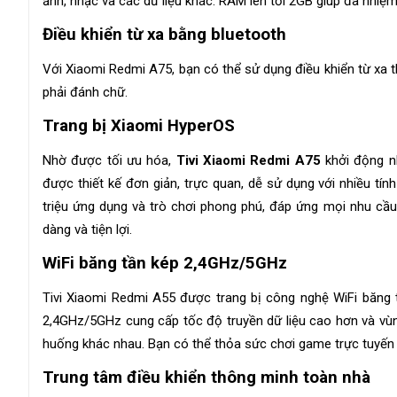
ảnh, nhạc và các dữ liệu khác. RAM lên tới 2GB giúp đa nhiệm
Điều khiển từ xa bằng bluetooth
Với Xiaomi Redmi A75, bạn có thể sử dụng điều khiển từ xa
phải đánh chữ.
Trang bị Xiaomi HyperOS
Nhờ được tối ưu hóa,
Tivi Xiaomi Redmi A75
khởi động nh
được thiết kế đơn giản, trực quan, dễ sử dụng với nhiều tí
triệu ứng dụng và trò chơi phong phú, đáp ứng mọi nhu cầu 
dàng và tiện lợi.
WiFi băng tần kép 2,4GHz/5GHz
Tivi Xiaomi Redmi A55 được trang bị công nghệ WiFi băng 
2,4GHz/5GHz cung cấp tốc độ truyền dữ liệu cao hơn và vùn
huống khác nhau. Bạn có thể thỏa sức chơi game trực tuyến 
Trung tâm điều khiển thông minh toàn nhà