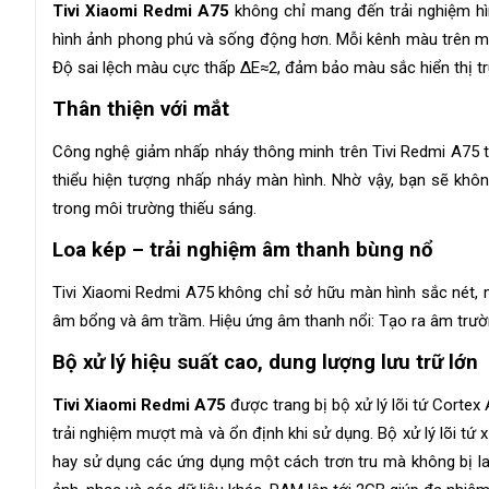
Tivi Xiaomi Redmi A75
không chỉ mang đến trải nghiệm h
hình ảnh phong phú và sống động hơn. Mỗi kênh màu trên mà
Độ sai lệch màu cực thấp ΔΕ≈2, đảm bảo màu sắc hiển thị tr
Thân thiện với mắt
Công nghệ giảm nhấp nháy thông minh trên Tivi Redmi A75 t
thiểu hiện tượng nhấp nháy màn hình. Nhờ vậy, bạn sẽ không
trong môi trường thiếu sáng.
Loa kép – trải nghiệm âm thanh bùng nổ
Tivi Xiaomi Redmi A75 không chỉ sở hữu màn hình sắc nét,
âm bổng và âm trầm. Hiệu ứng âm thanh nổi: Tạo ra âm trườn
Bộ xử lý hiệu suất cao, dung lượng lưu trữ lớn
Tivi Xiaomi Redmi A75
được trang bị bộ xử lý lõi tứ Cort
trải nghiệm mượt mà và ổn định khi sử dụng. Bộ xử lý lõi t
hay sử dụng các ứng dụng một cách trơn tru mà không bị lag