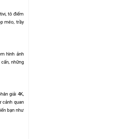
ivi, tô điểm
óp méo, trầy
ệm hình ảnh
 cấn, những
hân giải 4K,
từ cảnh quan
hiến bạn như