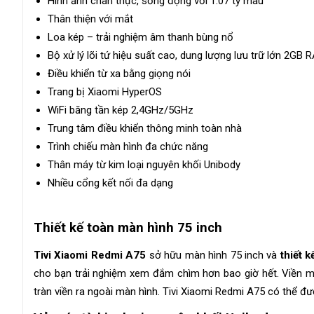
Hình ảnh chân thực, sống động với 1.07 tỷ màu
Thân thiện với mắt
Loa kép – trải nghiệm âm thanh bùng nổ
Bộ xử lý lõi tứ hiệu suất cao, dung lượng lưu trữ lớn 2GB
Điều khiển từ xa bằng giọng nói
Trang bị Xiaomi HyperOS
WiFi băng tần kép 2,4GHz/5GHz
Trung tâm điều khiển thông minh toàn nhà
Trình chiếu màn hình đa chức năng
Thân máy từ kim loại nguyên khối Unibody
Nhiều cổng kết nối đa dạng
Thiết kế toàn màn hình 75 inch
Tivi Xiaomi Redmi A75
sở hữu màn hình 75 inch và
thiết 
cho bạn trải nghiệm xem đắm chìm hơn bao giờ hết. Viền 
tràn viền ra ngoài màn hình. Tivi Xiaomi Redmi A75 có thể đư