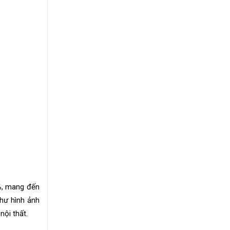
%
, mang đến
hư hình ảnh
nội thất.