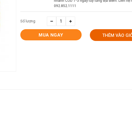
nhanh COD 1-3 ngày tuỳ từng địa điểm. Liên hệ h
092.852.1111
Số lượng
MUA NGAY
THÊM VÀO GI