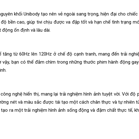
uyên khối Unibody tạo nên vẻ ngoài sang trọng, hiện đại cho chiếc t
ó độ bền cao, giúp tivi chịu được va đập tốt và hạn chế tình trạng m
t động ổn định và lâu dài.
ể tăng từ 60Hz lên 120Hz ở chế độ cạnh tranh, mang đến trải nghi
ờ vậy, bạn có thể đắm chìm trong những thước phim hành động gay
ình.
ng nghệ hiển thị, mang lại trải nghiệm hình ảnh tuyệt vời. Với độ p
 đường nét và màu sắc được tái tạo một cách chân thực và tự nhiên 
y tạo ra một trải nghiệm hình ảnh sống động và đậm chất thực tế, k