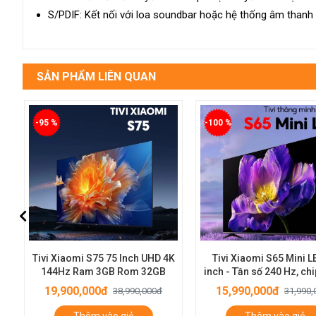
S/PDIF: Kết nối với loa soundbar hoặc hệ thống âm thanh
SẢN PHẨM LIÊN QUAN
-100 %
-5 %
K
Tivi Xiaomi S65 Mini LED 65
Tivi Xiaomi TV6 55 inc
inch - Tần số 240 Hz, chip lõi tứ
A73, bù chuyển động MEMC
15,990,000đ
18,990,000đ
31,990,000đ
19,990,