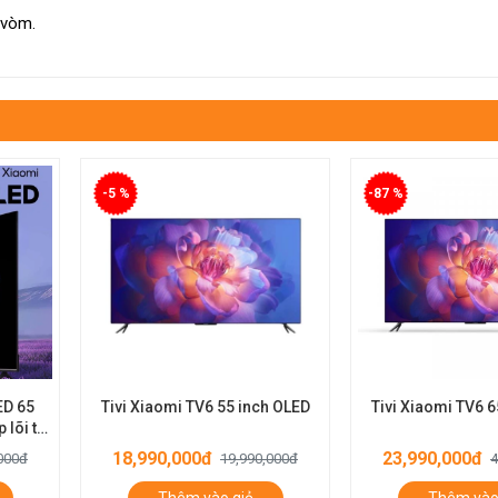
 vòm.
-87 %
-39 %
h OLED
Tivi Xiaomi TV6 65 inch OLED
Tivi Xiaomi ES P
23,990,000đ
22,990,000đ
000đ
44,990,000đ
3