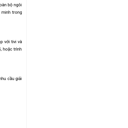
toàn bộ ngôi
g minh trong
 với tivi và
, hoặc trình
nhu cầu giải