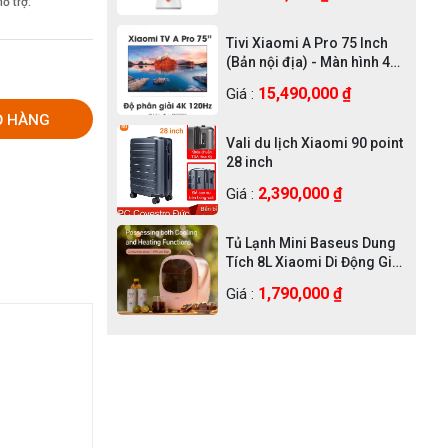
ỗ trợ:
Tivi Xiaomi A Pro 75 Inch
(Bản nội địa) - Màn hình 4K
UHD, độ sáng 400nit
15,490,000 ₫
Giá :
Ỏ HÀNG
Vali du lịch Xiaomi 90 point
28 inch
2,390,000 ₫
Giá :
Tủ Lạnh Mini Baseus Dung
Tích 8L Xiaomi Di Động Giá
Rẻ Chính Hãng
1,790,000 ₫
Giá :