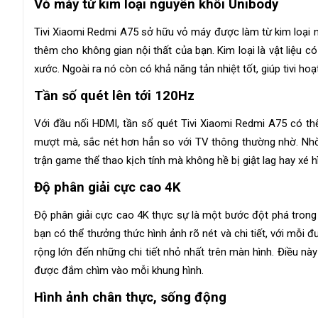
Vỏ máy từ kim loại nguyên khối Unibody
Tivi Xiaomi Redmi A75 sở hữu vỏ máy được làm từ kim loại ng
thêm cho không gian nội thất của bạn. Kim loại là vật liệu c
xước. Ngoài ra nó còn có khả năng tản nhiệt tốt, giúp tivi hoạ
Tần số quét lên tới 120Hz
Với đầu nối HDMI, tần số quét Tivi Xiaomi Redmi A75 có th
mượt mà, sắc nét hơn hẳn so với TV thông thường nhờ. Nh
trận game thể thao kịch tính mà không hề bị giật lag hay xé h
Độ phân giải cực cao 4K
Độ phân giải cực cao 4K thực sự là một bước đột phá trong cô
bạn có thể thưởng thức hình ảnh rõ nét và chi tiết, với mỗi
rộng lớn đến những chi tiết nhỏ nhất trên màn hình. Điều nà
được đắm chìm vào mỗi khung hình.
Hình ảnh chân thực, sống động