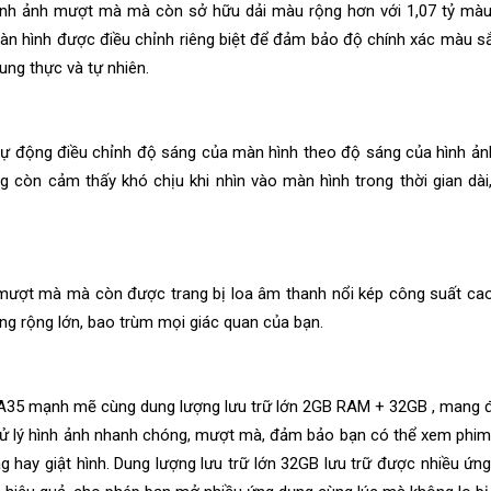
ình ảnh mượt mà mà còn sở hữu dải màu rộng hơn với 1,07 tỷ mà
n hình được điều chỉnh riêng biệt để đảm bảo độ chính xác màu sắ
ung thực và tự nhiên.
ự động điều chỉnh độ sáng của màn hình theo độ sáng của hình ảnh
 còn cảm thấy khó chịu khi nhìn vào màn hình trong thời gian dài,
 mượt mà mà còn được trang bị loa âm thanh nổi kép công suất cao
g rộng lớn, bao trùm mọi giác quan của bạn.
ex A35 mạnh mẽ cùng dung lượng lưu trữ lớn 2GB RAM + 32GB , mang 
ứ xử lý hình ảnh nhanh chóng, mượt mà, đảm bảo bạn có thể xem phi
 hay giật hình. Dung lượng lưu trữ lớn 32GB lưu trữ được nhiều ứn