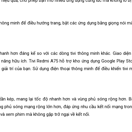
 hiệu quả, cho phép bạn mở nhiều ứng dụng cùng lúc mà không lo bị g
 thông minh để điều hướng trang, bật các ứng dụng bằng giọng nói 
anh hơn đáng kể so với các dòng tivi thông minh khác. Giao diện
nh năng hữu ích. Tivi Redmi A75 hỗ trợ kho ứng dụng Google Play St
giải trí của bạn. Sử dụng điện thoại thông minh để điều khiển tivi
tần kép, mang lại tốc độ nhanh hơn và vùng phủ sóng rộng hơn. B
g phủ sóng mạng rộng lớn hơn, đáp ứng nhu cầu kết nối mạng trong
và xem phim mà không gặp trở ngại về kết nối.