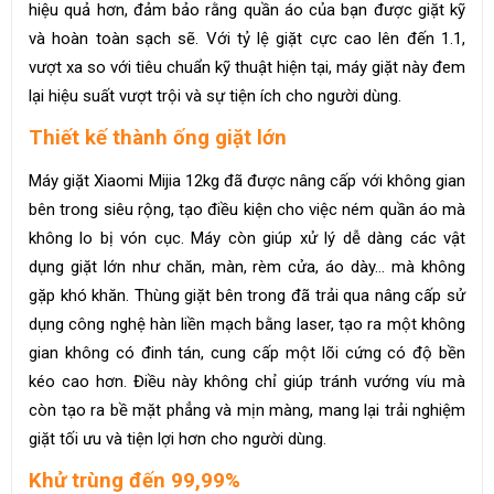
hiệu quả hơn, đảm bảo rằng quần áo của bạn được giặt kỹ
và hoàn toàn sạch sẽ. Với tỷ lệ giặt cực cao lên đến 1.1,
vượt xa so với tiêu chuẩn kỹ thuật hiện tại, máy giặt này đem
lại hiệu suất vượt trội và sự tiện ích cho người dùng.
Thiết kế thành ống giặt lớn
Máy giặt Xiaomi Mijia 12kg đã được nâng cấp với không gian
bên trong siêu rộng, tạo điều kiện cho việc ném quần áo mà
không lo bị vón cục. Máy còn giúp xử lý dễ dàng các vật
dụng giặt lớn như chăn, màn, rèm cửa, áo dày… mà không
gặp khó khăn. Thùng giặt bên trong đã trải qua nâng cấp sử
dụng công nghệ hàn liền mạch bằng laser, tạo ra một không
gian không có đinh tán, cung cấp một lõi cứng có độ bền
kéo cao hơn. Điều này không chỉ giúp tránh vướng víu mà
còn tạo ra bề mặt phẳng và mịn màng, mang lại trải nghiệm
giặt tối ưu và tiện lợi hơn cho người dùng.
Khử trùng đến 99,99%