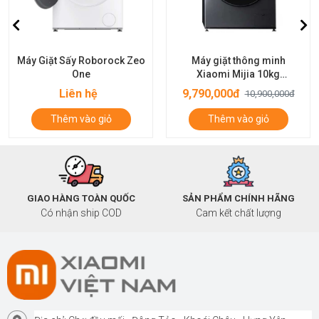
Máy Giặt Sấy Roborock Zeo
Máy giặt thông minh
One
Xiaomi Mijia 10kg
(XQG100MJ102S)
Liên hệ
9,790,000đ
10,900,000đ
Thêm vào giỏ
Thêm vào giỏ
GIAO HÀNG TOÀN QUỐC
SẢN PHẨM CHÍNH HÃNG
Có nhận ship COD
Cam kết chất lượng